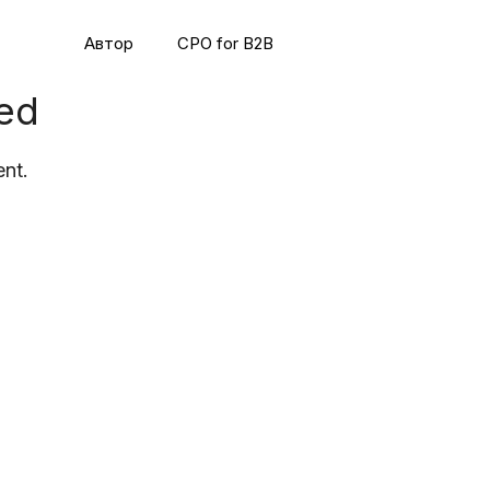
Автор
CPO for B2B
ed
nt.